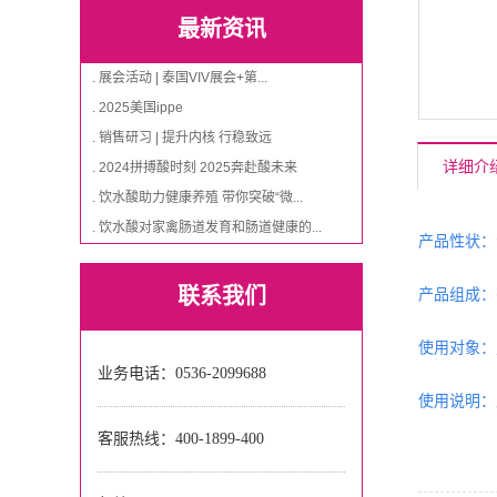
最新资讯
. 展会活动 | 泰国VIV展会+第...
. 2025美国ippe
. 销售研习 | 提升内核 行稳致远
详细介
. 2024拼搏酸时刻 2025奔赴酸未来
. 饮水酸助力健康养殖 带你突破“微...
. 饮水酸对家禽肠道发育和肠道健康的...
产品性状：
联系我们
产品组成：
使用对象：
业务电话：0536-2099688
使用说明：
客服热线：
400-1899-400