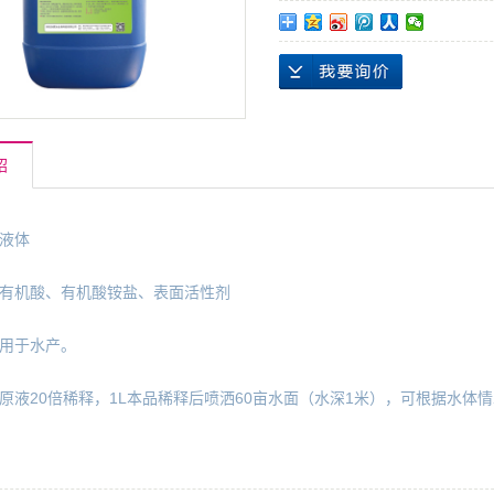
绍
液体
有机酸、有机酸铵盐、表面活性剂
用于水产。
原液20倍稀释，1L本品稀释后喷洒60亩水面（水深1米），可根据水体情况