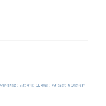
酌情加量；直接使用：1L-60亩；药厂罐装：5-10倍稀释