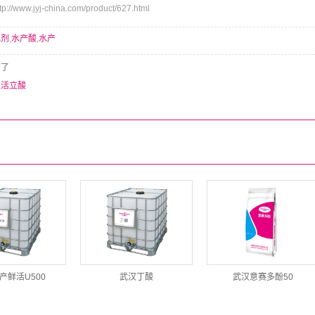
/www.jyj-china.com/product/627.html
化剂
,
水产酸
,
水产
有了
汉活立酸
产鲜活U500
武汉丁酸
武汉意赛多酚50