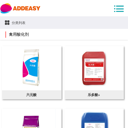
分类列表
禽用酸化剂
六元酸
乐多酸+