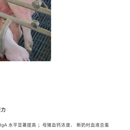
疫力
IgA 水平显著提高 ；母猪血钙浓度、 断奶时血液总蛋