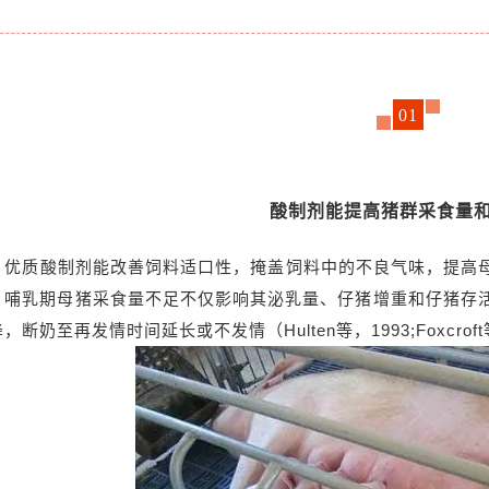
01
酸制剂能提高猪群采食量
，优质酸制剂能改善饲料适口性，掩盖饲料中的不良气味，提高
哺乳期母猪采食量不足不仅影响其泌乳量、仔猪增重和仔猪存活率（E
断奶至再发情时间延长或不发情（Hulten等，1993;Foxcroft等