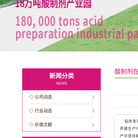
酸制剂
新闻分类
NEWS
◇ 公司动态
◇ 行业动态
临床发
◇ 价值文献
养猪生产
产中亟待