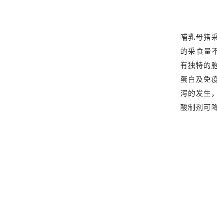
哺乳母猪
的采食量不
有独特的
蛋白及免
泻的发生
酸制剂可