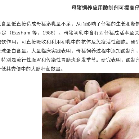
母猪饲养应用酸制剂可提高
采食量低直接造成母猪泌乳量不足，从而影响了仔猪的生长和断奶
足（Easham 等，1988）。母猪初乳中含有对仔猪成活
胞饮作用，可直接吸收和利用初乳中的抗体及免疫活性细胞。研
疫球蛋白含量。大量临床实践表明，母猪饲养过程中添加酸制剂
，特别是流行性腹泻和传染性胃肠炎多发季节。研究表明，酸制
降低其粪便中的大肠杆菌数量。