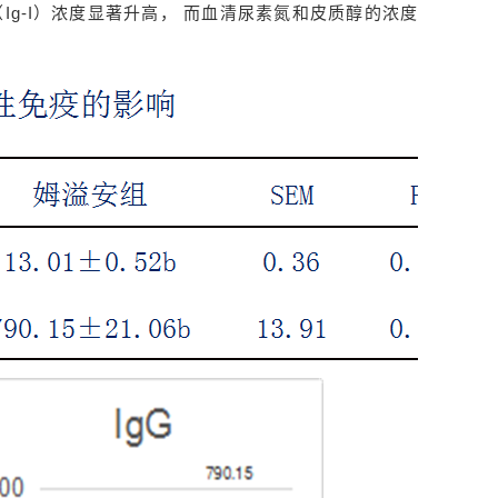
Ig-I）浓度显著升高， 而血清尿素氮和皮质醇的浓度