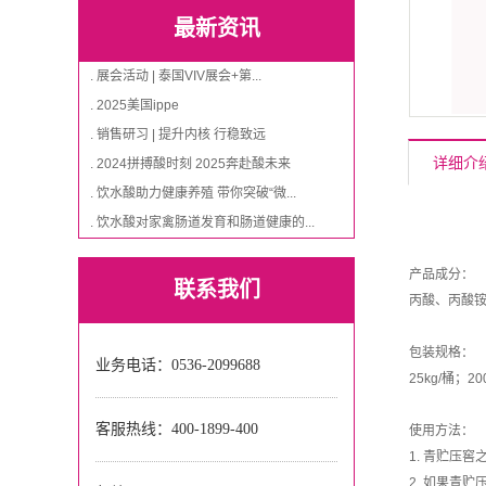
最新资讯
. 展会活动 | 泰国VIV展会+第...
. 2025美国ippe
. 销售研习 | 提升内核 行稳致远
详细介
. 2024拼搏酸时刻 2025奔赴酸未来
. 饮水酸助力健康养殖 带你突破“微...
. 饮水酸对家禽肠道发育和肠道健康的...
产品成分：
联系我们
丙酸、丙酸
包装规格：
业务电话：0536-2099688
25kg/桶；20
客服热线：
400-1899-400
使用方法：
1. 青贮压
2. 如果青