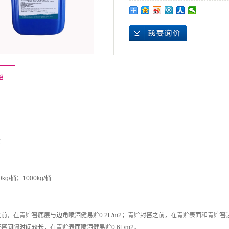
绍
铵
0kg/桶；1000kg/桶
窖之前，在青贮窖底层与边角喷洒健易贮0.2L/m2；青贮封窖之前，在青贮表面和青贮窖边
贮压窖间隔时间较长，在青贮表面喷洒健易贮0.6L/m2。