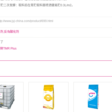
制青贮二次发酵：取料后在青贮取料面喷洒健易贮0.3L/m2。
/www.jyj-china.com/product/699.html
化剂
,
反刍酸化剂
有了
鲜TMR Plus