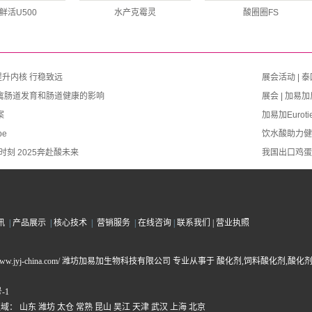
鲜活U500
水产克霉灵
酸圈圈FS
 提升内核 行稳致远
展会活动 |
禽肠道发育和肠道健康的影响
展会 | 加
案
加易加Eurot
pe
饮水酸助力健
时刻 2025奔赴酸未来
我国出口鸡蛋
讯
|
产品展示
|
核心技术
|
营销服务
|
在线咨询
|
联系我们 |
营业执照
ttp://www.jyj-china.com/ 潍坊加易加生物科技有限公司 专业从事于
酸化剂
,
饲料酸化剂
,
酸化
-1
区域：
山东
潍坊
太仓
常熟
昆山
吴江
天津
武汉
上海
北京