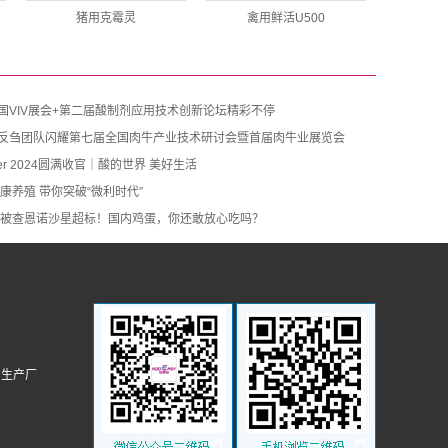
猪用克霉灵
禽用鲜活U500
 泰国VIV展会+第二届酸制剂应用技术创新论坛精彩不停
易加反刍团队闪耀第七届全国肉牛产业技术研讨会暨首届肉牛业展览会
ier 2024圆满收官｜酸的世界 美好生活
康养殖 带你突破“微利时代”
被查恩诺沙星超标！国内鸡蛋，你还敢放心吃吗？
剂生产厂