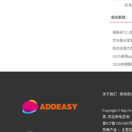
反刍
相关新闻：
销售研习 |
饮水酸对家
防控应激方
2025美国ip
2024拼搏酸
关于我们
|
新闻资
Copyright © h
家
, 欢迎来电咨询!
鲁ICP备13011685号
热推产品
| 主营